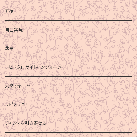
心身の癒し
五徳
グラウディング
自己実現
マイナスエネルギーからの防御
翡翠
ビジネス成功
レピドクロサイトインクォーツ
財運
天然クォーツ
ラピスラズリ
チャンスを引き寄せる