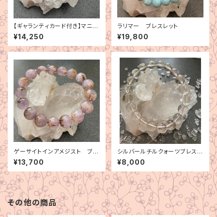
【ギャランティカード付き】マニカ
ラリマー ブレスレット
ラン水晶 ブレスレット
¥14,250
¥19,800
ゲーサイトインアメジスト ブレ
シルバールチルクォーツブレスレ
スレット
ット
¥13,700
¥8,000
その他の商品