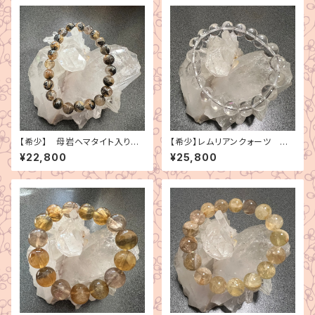
【希少】 母岩ヘマタイト入り
【希少】レムリアンクォーツ ブ
ゴールドルチルクォーツ ブレス
レスレット
¥22,800
¥25,800
レット