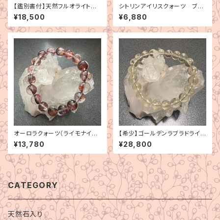
【鑑別書付】天然フルオライト
シトリンアイリスクォーツ ブレ
コラムナーストラクチャー・フル
スレット
¥18,500
¥6,880
オライト ブレスレット
オーロラクォーツ（ライモナイト
【希少】ゴールデンラブラドライト
インクォーツ）ブレスレット
ブレスレット
¥13,780
¥28,800
CATEGORY
天然石入り