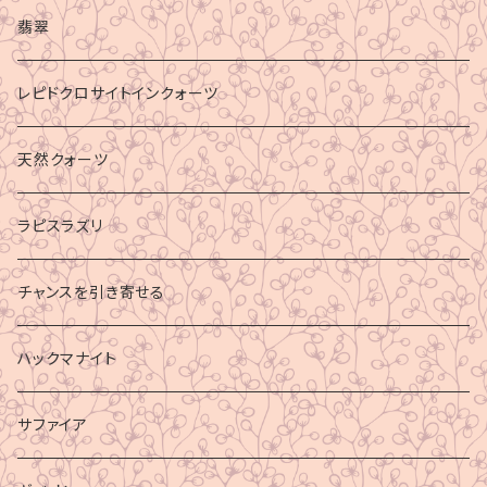
マイナスエネルギーからの防御
翡翠
ビジネス成功
レピドクロサイトインクォーツ
財運
天然クォーツ
ラピスラズリ
チャンスを引き寄せる
ハックマナイト
サファイア