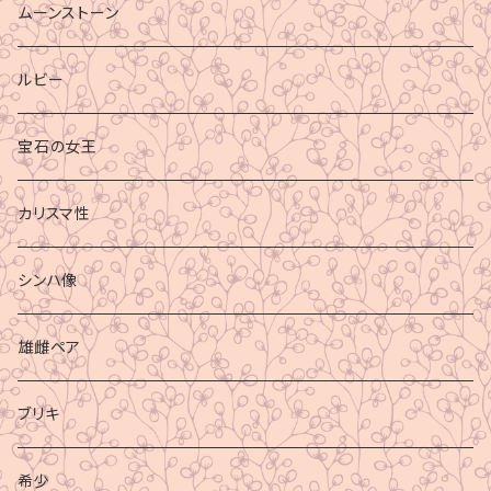
ムーンストーン
ルビー
宝石の女王
カリスマ性
シンハ像
雄雌ペア
ブリキ
希少