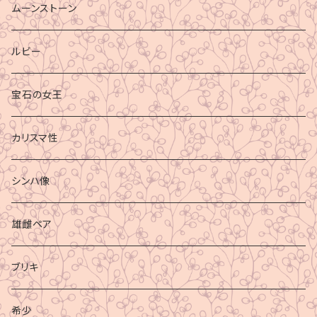
ムーンストーン
ルビー
宝石の女王
カリスマ性
シンハ像
雄雌ペア
ブリキ
希少