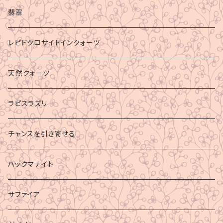
マイナスエネルギーからの防御
翡翠
ビジネス成功
レピドクロサイトインクォーツ
財運
天然クォーツ
ラピスラズリ
チャンスを引き寄せる
ハックマナイト
サファイア