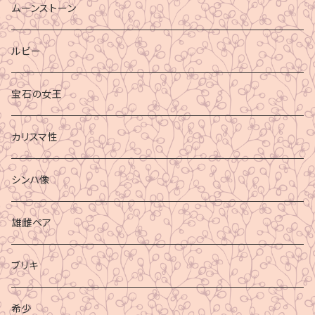
ムーンストーン
ルビー
宝石の女王
カリスマ性
シンハ像
雄雌ペア
ブリキ
希少