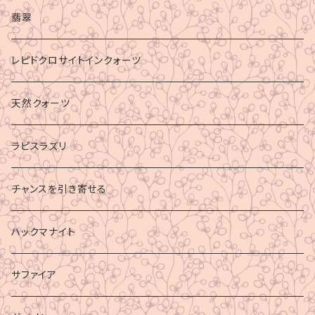
マイナスエネルギーからの防御
翡翠
ビジネス成功
レピドクロサイトインクォーツ
財運
天然クォーツ
ラピスラズリ
チャンスを引き寄せる
ハックマナイト
サファイア