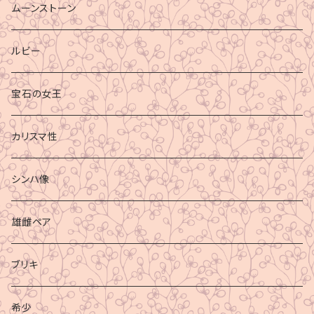
ムーンストーン
ルビー
宝石の女王
カリスマ性
シンハ像
雄雌ペア
ブリキ
希少