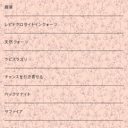
マイナスエネルギーからの防御
翡翠
ビジネス成功
レピドクロサイトインクォーツ
財運
天然クォーツ
ラピスラズリ
チャンスを引き寄せる
ハックマナイト
サファイア