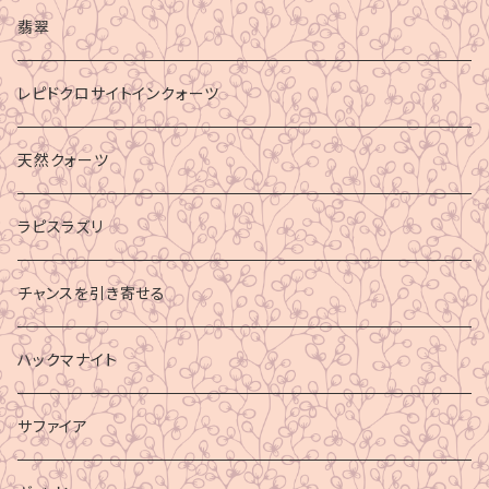
マイナスエネルギーからの防御
翡翠
ビジネス成功
レピドクロサイトインクォーツ
財運
天然クォーツ
ラピスラズリ
チャンスを引き寄せる
ハックマナイト
サファイア