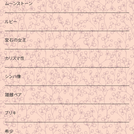
ムーンストーン
ルビー
宝石の女王
カリスマ性
シンハ像
雄雌ペア
ブリキ
希少