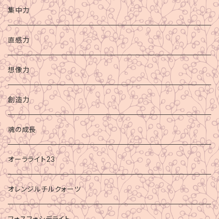
集中力
直感力
想像力
創造力
魂の成長
オーラライト23
オレンジルチルクォーツ
フォスフォシデライト