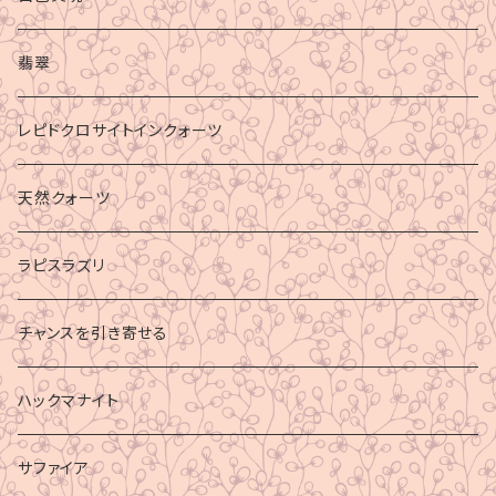
マイナスエネルギーからの防御
翡翠
ビジネス成功
レピドクロサイトインクォーツ
財運
天然クォーツ
ラピスラズリ
チャンスを引き寄せる
ハックマナイト
サファイア