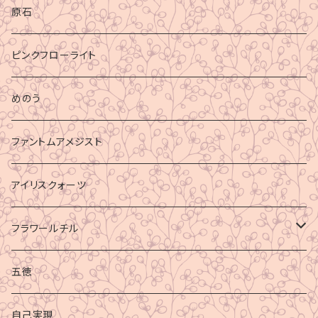
原石
ピンクフローライト
めのう
ファントムアメジスト
アイリスクォーツ
フラワールチル
心身の癒し
五徳
グラウディング
自己実現