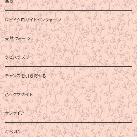
マイナスエネルギーからの防御
翡翠
ビジネス成功
レピドクロサイトインクォーツ
財運
天然クォーツ
ラピスラズリ
チャンスを引き寄せる
ハックマナイト
サファイア
ギベオン