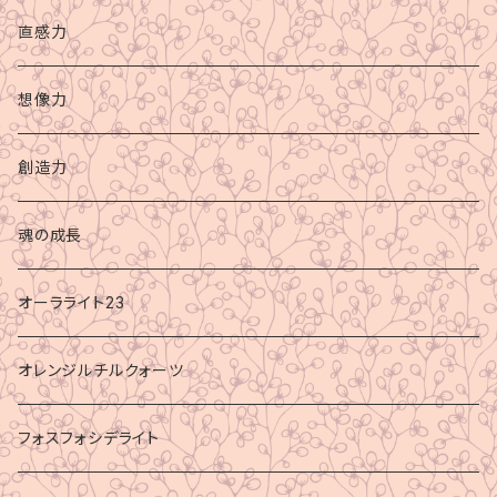
直感力
想像力
創造力
魂の成長
オーラライト23
オレンジルチルクォーツ
フォスフォシデライト