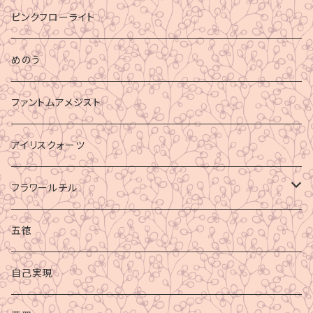
ピンクフローライト
めのう
ファントムアメジスト
アイリスクォーツ
フラワールチル
心身の癒し
五徳
グラウディング
自己実現