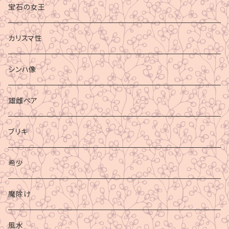
宝石の女王
カリスマ性
シンハ像
雄雌ペア
ブリキ
希少
魔除け
風水