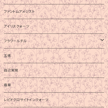
ファントムアメジスト
アイリスクォーツ
フラワールチル
心身の癒し
五徳
グラウディング
自己実現
マイナスエネルギーからの防御
翡翠
ビジネス成功
レピドクロサイトインクォーツ