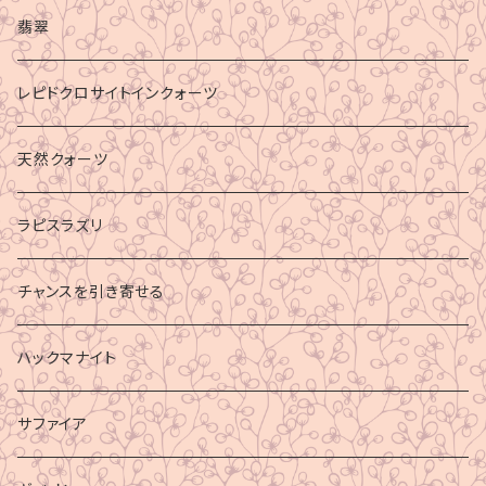
マイナスエネルギーからの防御
翡翠
ビジネス成功
レピドクロサイトインクォーツ
財運
天然クォーツ
ラピスラズリ
チャンスを引き寄せる
ハックマナイト
サファイア