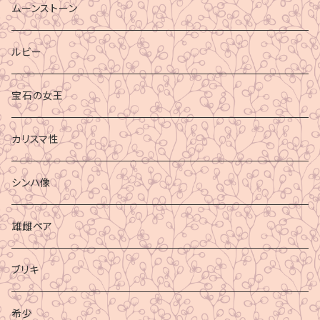
ムーンストーン
ルビー
宝石の女王
カリスマ性
シンハ像
雄雌ペア
ブリキ
希少