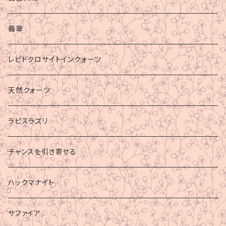
マイナスエネルギーからの防御
翡翠
ビジネス成功
レピドクロサイトインクォーツ
財運
天然クォーツ
ラピスラズリ
チャンスを引き寄せる
ハックマナイト
サファイア