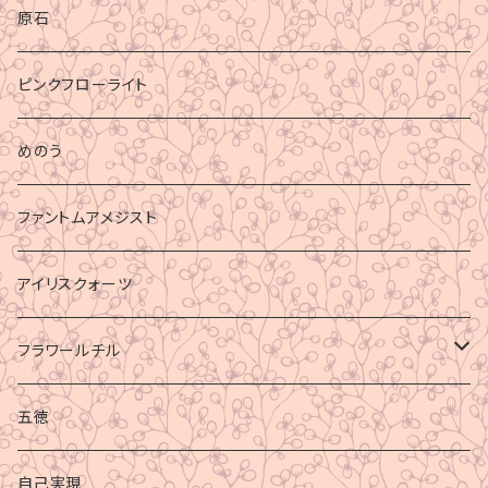
原石
ピンクフローライト
めのう
ファントムアメジスト
アイリスクォーツ
フラワールチル
心身の癒し
五徳
グラウディング
自己実現