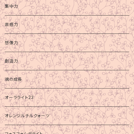
集中力
直感力
想像力
創造力
魂の成長
オーラライト23
オレンジルチルクォーツ
フォスフォシデライト