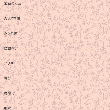
宝石の女王
カリスマ性
シンハ像
雄雌ペア
ブリキ
希少
魔除け
風水