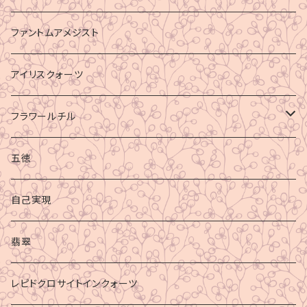
ファントムアメジスト
アイリスクォーツ
フラワールチル
心身の癒し
五徳
グラウディング
自己実現
マイナスエネルギーからの防御
翡翠
ビジネス成功
レピドクロサイトインクォーツ