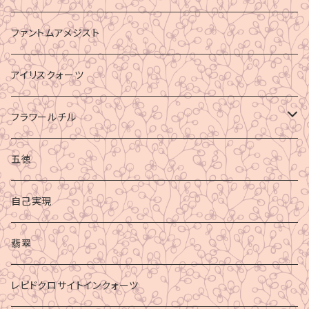
ファントムアメジスト
アイリスクォーツ
フラワールチル
心身の癒し
五徳
グラウディング
自己実現
マイナスエネルギーからの防御
翡翠
ビジネス成功
レピドクロサイトインクォーツ