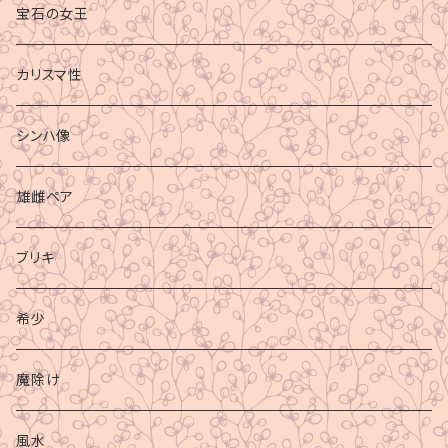
宝石の女王
カリスマ性
シンハ像
雄雌ペア
ブリキ
希少
魔除け
風水