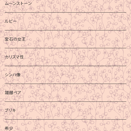
ムーンストーン
ルビー
宝石の女王
カリスマ性
シンハ像
雄雌ペア
ブリキ
希少