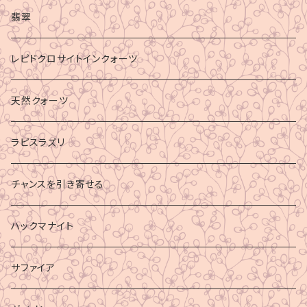
マイナスエネルギーからの防御
翡翠
ビジネス成功
レピドクロサイトインクォーツ
財運
天然クォーツ
ラピスラズリ
チャンスを引き寄せる
ハックマナイト
サファイア