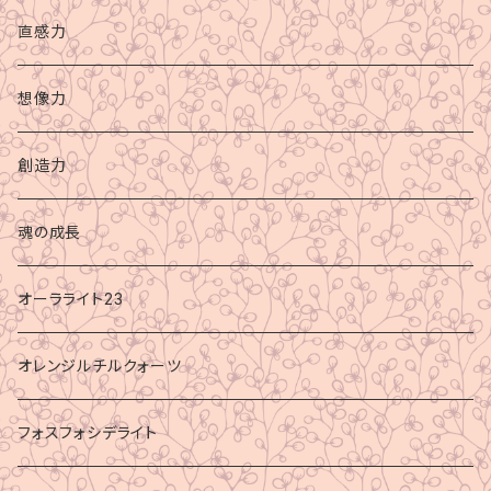
直感力
想像力
創造力
魂の成長
オーラライト23
オレンジルチルクォーツ
フォスフォシデライト