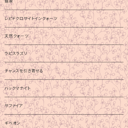
マイナスエネルギーからの防御
翡翠
ビジネス成功
レピドクロサイトインクォーツ
財運
天然クォーツ
ラピスラズリ
チャンスを引き寄せる
ハックマナイト
サファイア
ギベオン