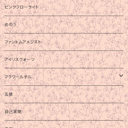
ピンクフローライト
めのう
ファントムアメジスト
アイリスクォーツ
フラワールチル
心身の癒し
五徳
グラウディング
自己実現