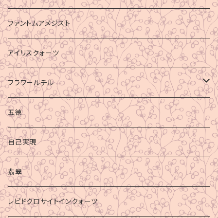
ファントムアメジスト
アイリスクォーツ
フラワールチル
心身の癒し
五徳
グラウディング
自己実現
マイナスエネルギーからの防御
翡翠
ビジネス成功
レピドクロサイトインクォーツ