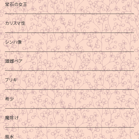
宝石の女王
カリスマ性
シンハ像
雄雌ペア
ブリキ
希少
魔除け
風水