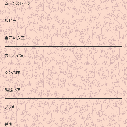
ムーンストーン
ルビー
宝石の女王
カリスマ性
シンハ像
雄雌ペア
ブリキ
希少