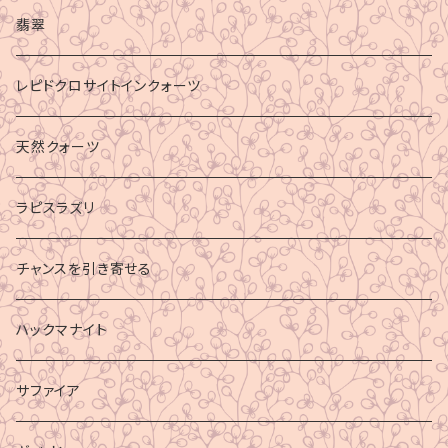
マイナスエネルギーからの防御
翡翠
ビジネス成功
レピドクロサイトインクォーツ
財運
天然クォーツ
ラピスラズリ
チャンスを引き寄せる
ハックマナイト
サファイア