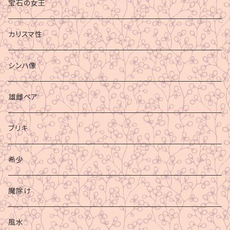
宝石の女王
カリスマ性
シンハ像
雄雌ペア
ブリキ
希少
魔除け
風水