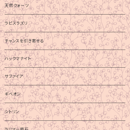
財運
天然クォーツ
ラピスラズリ
チャンスを引き寄せる
ハックマナイト
サファイア
ギベオン
シトリン
ラリマー原石