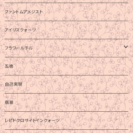
ファントムアメジスト
アイリスクォーツ
フラワールチル
心身の癒し
五徳
グラウディング
自己実現
マイナスエネルギーからの防御
翡翠
ビジネス成功
レピドクロサイトインクォーツ