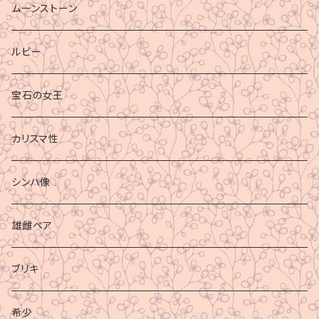
ムーンストーン
ルビー
宝石の女王
カリスマ性
シンハ像
雄雌ペア
ブリキ
希少