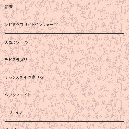
マイナスエネルギーからの防御
翡翠
ビジネス成功
レピドクロサイトインクォーツ
財運
天然クォーツ
ラピスラズリ
チャンスを引き寄せる
ハックマナイト
サファイア