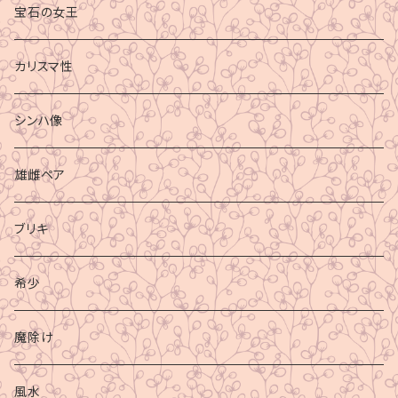
宝石の女王
カリスマ性
シンハ像
雄雌ペア
ブリキ
希少
魔除け
風水