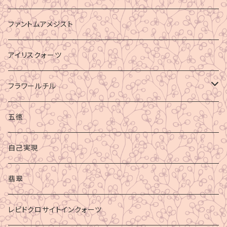
ファントムアメジスト
アイリスクォーツ
フラワールチル
心身の癒し
五徳
グラウディング
自己実現
マイナスエネルギーからの防御
翡翠
ビジネス成功
レピドクロサイトインクォーツ