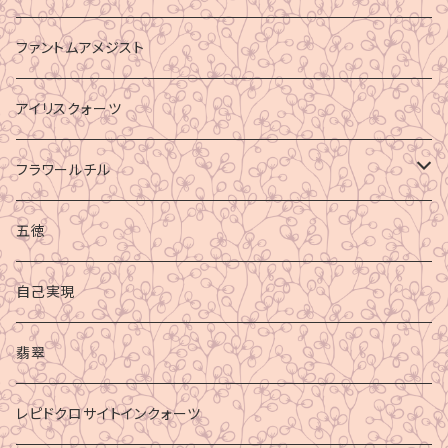
ファントムアメジスト
アイリスクォーツ
フラワールチル
心身の癒し
五徳
グラウディング
自己実現
マイナスエネルギーからの防御
翡翠
ビジネス成功
レピドクロサイトインクォーツ