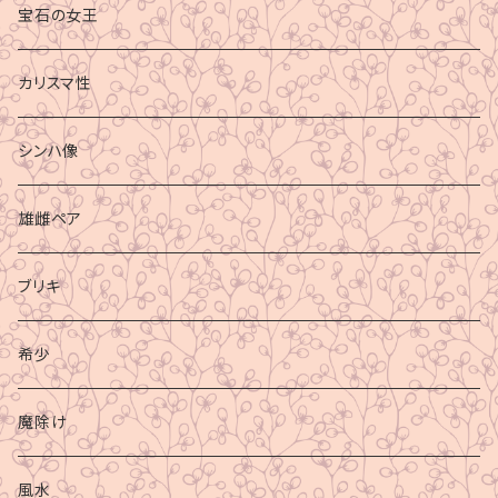
宝石の女王
カリスマ性
シンハ像
雄雌ペア
ブリキ
希少
魔除け
風水