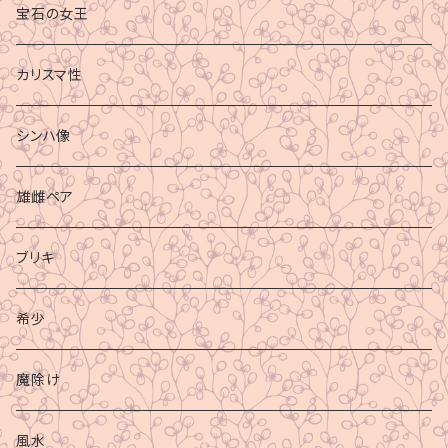
宝石の女王
カリスマ性
シンハ像
雄雌ペア
ブリキ
希少
魔除け
風水