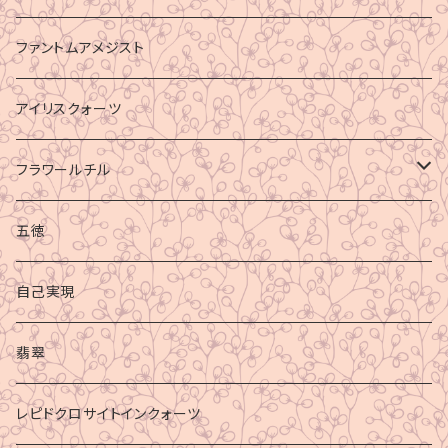
ファントムアメジスト
アイリスクォーツ
フラワールチル
心身の癒し
五徳
グラウディング
自己実現
マイナスエネルギーからの防御
翡翠
ビジネス成功
レピドクロサイトインクォーツ