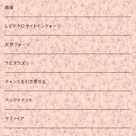
マイナスエネルギーからの防御
翡翠
ビジネス成功
レピドクロサイトインクォーツ
財運
天然クォーツ
ラピスラズリ
チャンスを引き寄せる
ハックマナイト
サファイア