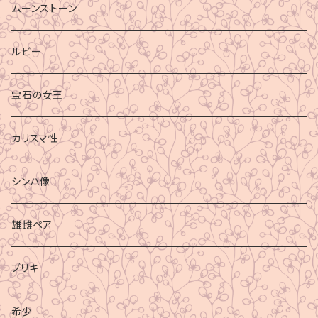
ムーンストーン
ルビー
宝石の女王
カリスマ性
シンハ像
雄雌ペア
ブリキ
希少