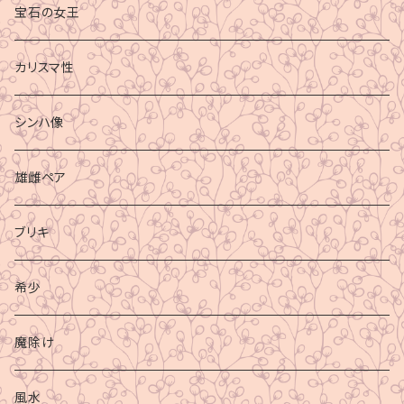
宝石の女王
カリスマ性
シンハ像
雄雌ペア
ブリキ
希少
魔除け
風水