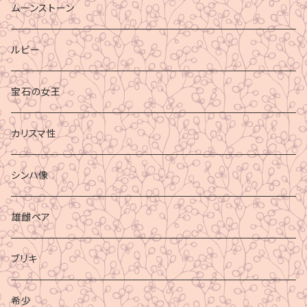
ムーンストーン
ルビー
宝石の女王
カリスマ性
シンハ像
雄雌ペア
ブリキ
希少