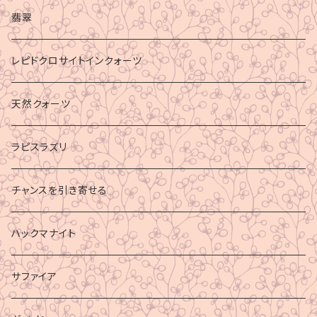
マイナスエネルギーからの防御
翡翠
ビジネス成功
レピドクロサイトインクォーツ
財運
天然クォーツ
ラピスラズリ
チャンスを引き寄せる
ハックマナイト
サファイア