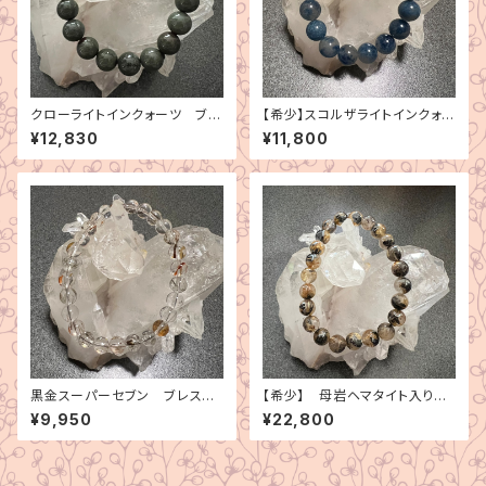
クローライトインクォーツ ブレ
【希少】スコルザライトインクォー
スレット
ツ ブレスレット
¥12,830
¥11,800
黒金スーパーセブン ブレスレ
【希少】 母岩ヘマタイト入り
ット
ゴールドルチルクォーツ ブレス
¥9,950
¥22,800
レット