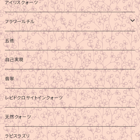
アイリスクォーツ
フラワールチル
心身の癒し
五徳
グラウディング
自己実現
マイナスエネルギーからの防御
翡翠
ビジネス成功
レピドクロサイトインクォーツ
財運
天然クォーツ
ラピスラズリ